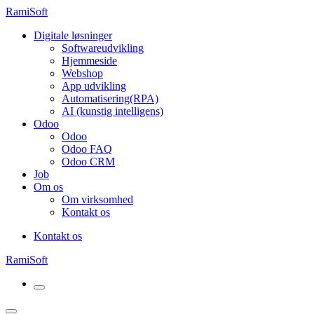
RamiSoft
Digitale løsninger
Softwareudvikling
Hjemmeside
Webshop
App udvikling
Automatisering(RPA)
AI (kunstig intelligens)
Odoo
Odoo
Odoo FAQ
Odoo CRM
Job
Om os
Om virksomhed
Kontakt os
Kontakt os
RamiSoft