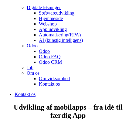
Digitale løsninger
Softwareudvikling
Hjemmeside
Webshop
App udvikling
Automatisering(RPA)
AI (kunstig intelligens)
Odoo
Odoo
Odoo FAQ
Odoo CRM
Job
Om os
Om virksomhed
Kontakt os
Kontakt os
Udvikling af mobilapps – fra idé til
færdig App