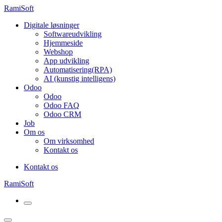
RamiSoft
Digitale løsninger
Softwareudvikling
Hjemmeside
Webshop
App udvikling
Automatisering(RPA)
AI (kunstig intelligens)
Odoo
Odoo
Odoo FAQ
Odoo CRM
Job
Om os
Om virksomhed
Kontakt os
Kontakt os
RamiSoft