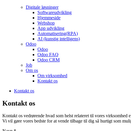
Digitale løsninger
Softwareudvikling
Hjemmeside
Webshop
App udvikling
Automatisering(RPA)
AI (kunstig intelligens)
Odoo
Odoo
Odoo FAQ
Odoo CRM
Job
Om os
Om virksomhed
Kontakt os
Kontakt os
Kontakt os
Kontakt os vedrørende hvad som helst relateret til vores virksomhed el
Vi vil gøre vores bedste for at vende tilbage til dig så hurtigt som muli
Navn
*