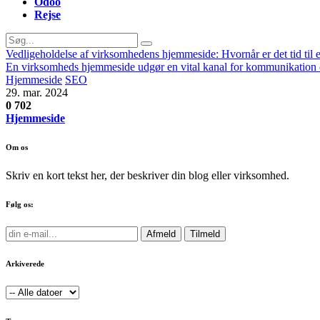
Odoo
Rejse
Vedligeholdelse af virksomhedens hjemmeside: Hvornår er det tid til 
En virksomheds hjemmeside udgør en vital kanal for kommunikation og
Hjemmeside
SEO
29. mar. 2024
0
702
Hjemmeside
Om os
Skriv en kort tekst her, der beskriver din blog eller virksomhed.
Følg os:
Afmeld
Tilmeld
Arkiverede