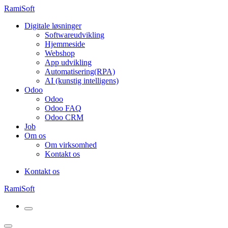
RamiSoft
Digitale løsninger
Softwareudvikling
Hjemmeside
Webshop
App udvikling
Automatisering(RPA)
AI (kunstig intelligens)
Odoo
Odoo
Odoo FAQ
Odoo CRM
Job
Om os
Om virksomhed
Kontakt os
Kontakt os
RamiSoft